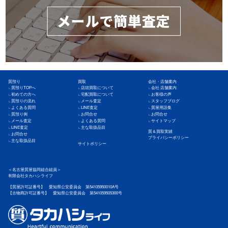
質預り
買取
会社・店舗案内
質預りTOPへ
店頭買取について
会社·店舗案内
初めての方へ
宅配買取について
お客様の声
質預りの流れ
メール査定
スタッフブログ
よくある質問
LINE査定
質屋用語集
質預り例
お問合せ
お問合せ
メール査定
よくある質問
サイトマップ
LINE査定
主な取扱品目
質＆買取実績
お問合せ
プライバシーポリシー
主な取扱品目
サイトポリシー
＜名古屋質屋協同組合組員＞
有限会社タカハシライフ
【質屋許可証番号】 愛知県公安委員会 第54105950010A号
【古物商許可証番号】 愛知県公安委員会 第541059505300号