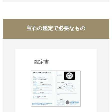
宝石の鑑定で必要なもの
鑑定書