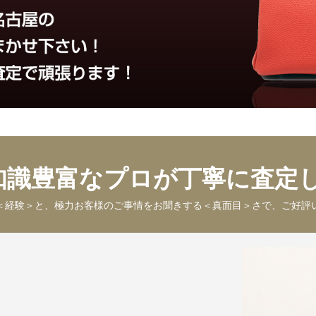
知識豊富なプロが丁寧に査定し
＜経験＞と、極力お客様のご事情をお聞きする＜真面目＞さで、ご好評