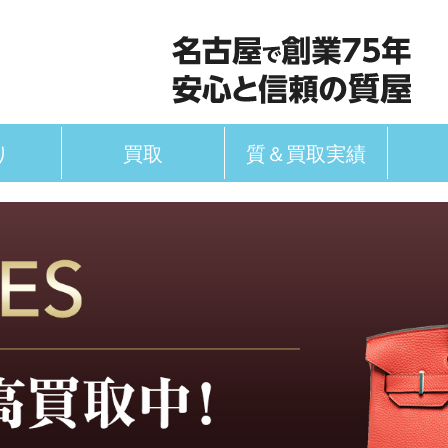
り
買取
質＆買取実績