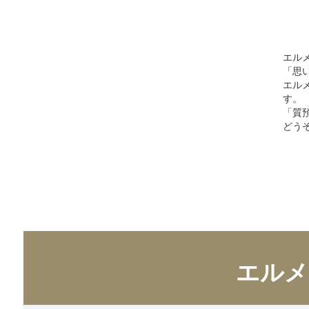
エル
「思
エル
す。
「質
どう
エルメ