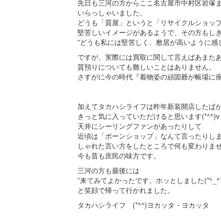
先日も三河の方からここ名古屋市中村区岩塚
いらっしゃいました。
どうも「質屋」というと「リサイクルショッ
堅苦しいイメージがあるようで、その方もし
”どうも私には堅苦しく、敷居が高いように感
ですが、実際には買取に関して言えばあまた
質預りについても難しいことはありません。
さすがに今の時代『着物姿の頑固爺が帳場に座っ
加えてタカハシライフは昨年新装開店したば
きっと気に入っていただけると思います(*^^)v
天井にシーリングファンがあったりして
近頃は「ポーンショップ」なんて言ったりし
しゃれた言い方をしたところで何も変わりま
今も昔も庶民の味方です。
三河の方も最後には
”来てみてよかったです。ホッとしました(*^_^*
と笑顔で帰って行かれました。
タカハシライフ (*^^)ヨカッタ・ヨカッタ