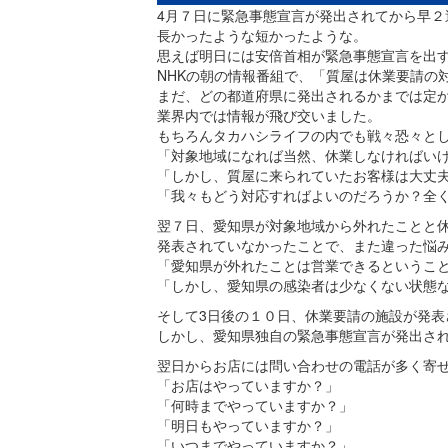
4月７日に緊急事態宣言が発出されてから早２
長かったような短かったような。
思えば明日には安倍首相が緊急事態宣言を出す
NHKの朝の情報番組で、「質屋は休業要請の
まだ、どの都道府県に発出されるかまでは定
業界内では情報が飛び交いました。
もちろんタカハシライフの内でも戦々恐々としてい
「対象地域になれば当然、休業しなければい
「しかし、質屋に来られていたお客様は大丈
「我々もどう対応すればよいのだろうか？全
翌７日、愛知県が対象地域から外れたことと
発表されていなかったことで、また違った悩
「愛知県が外れたことは営業できるというこ
「しかし、愛知県の感染者は少なくない状態
そして3日後の１０日、休業要請の施設が発表
しかし、愛知県独自の緊急事態宣言が発出さ
翌日からお店には問い合わせの電話が多く寄
「お店はやっていますか？」
「何時までやっていますか？」
「明日もやっていますか？」
「いつまでやっていますか？」