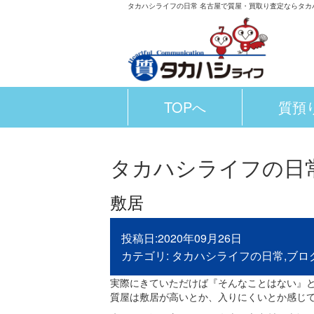
タカハシライフの日常 名古屋で質屋・買取り査定ならタカ
TOPへ
質預
タカハシライフの日
敷居
投稿日:2020年09月26日
カテゴリ:
タカハシライフの日常
,
ブロ
実際にきていただけば『そんなことはない』
質屋は敷居が高いとか、入りにくいとか感じ