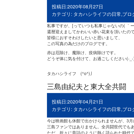
投稿日:2020年08月27日
カテゴリ:
タカハシライフの日常
,
ブロ
私事ですが、[っていつも私事じゃないの( ｀ー´
還暦迎えましてかわいい赤い花束を頂いたの
皆様におすそわけしたいと思いまして、
この写真の為だけのブログです。
赤は厄除け、魔除け、疫病除けです。
どうぞ体に気を付けて、お過ごしください(-_-
タカハシライフ (^o^)丿
三島由紀夫と東大全共闘
投稿日:2020年04月21日
カテゴリ:
タカハシライフの日常
,
ブロ
今は映画館も休館で出かけられませんが、3月
三島ファンではありません。全共闘世代でも
ただ、折々に昔話のように熱く語られた時代