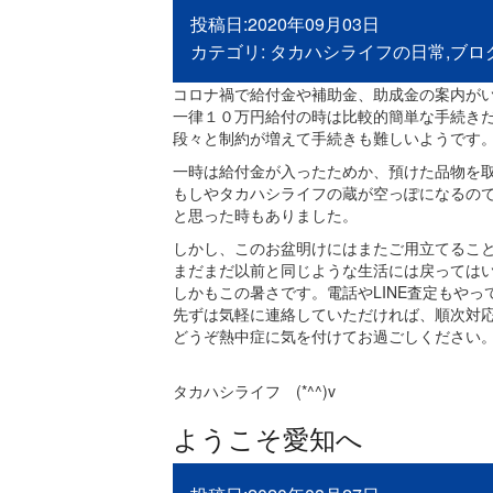
投稿日:2020年09月03日
カテゴリ:
タカハシライフの日常
,
ブロ
コロナ禍で給付金や補助金、助成金の案内が
一律１０万円給付の時は比較的簡単な手続き
段々と制約が増えて手続きも難しいようです
一時は給付金が入ったためか、預けた品物を
もしやタカハシライフの蔵が空っぽになるのでは・
と思った時もありました。
しかし、このお盆明けにはまたご用立てるこ
まだまだ以前と同じような生活には戻ってはいませ
しかもこの暑さです。電話やLINE査定もやっ
先ずは気軽に連絡していただければ、順次対
どうぞ熱中症に気を付けてお過ごしください
タカハシライフ (*^^)v
ようこそ愛知へ