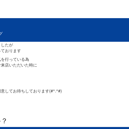
グ
ましたが
っております
気を行っている為
ご来店いただいた時に
てお待ちしております(#^.^#)
か？