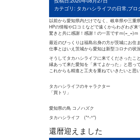
投稿日:2020年08月27日
カテゴリ:
タカハシライフの日常
,
ブロ
以前から愛知県内だけでなく、岐阜県や三重
HPの情報や口コミなどで遠くからわざわざ来
驚きと共に感謝！感謝！の一言ですｍ(=_=)ｍ
最近のびっくりは福島出身の方が茨城にお住
仕事とはいえ茨城から愛知は新型コロナの状
そうしてタカハシライフに来てくださったこ
縁あって来た愛知を「来てよかった」と思っ
これからも精進と工夫を重ねていきたいと思います
タカハシライフのキャラクター
「買トリ」
愛知県の鳥 コノハズク
タカハシライフ (*^-^*)
還暦迎えました