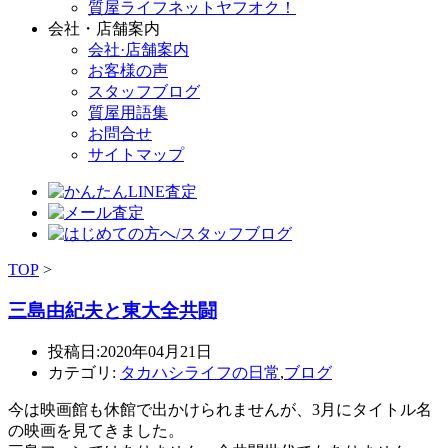
質屋ライフネットヤフオク！
会社・店舗案内
会社·店舗案内
お客様の声
スタッフブログ
質屋用語集
お問合せ
サイトマップ
TOP
>
三島由紀夫と東大全共闘
投稿日:2020年04月21日
カテゴリ:
タカハシライフの日常
,
ブログ
今は映画館も休館で出かけられませんが、3月にタイトル名
の映画を見てきました。