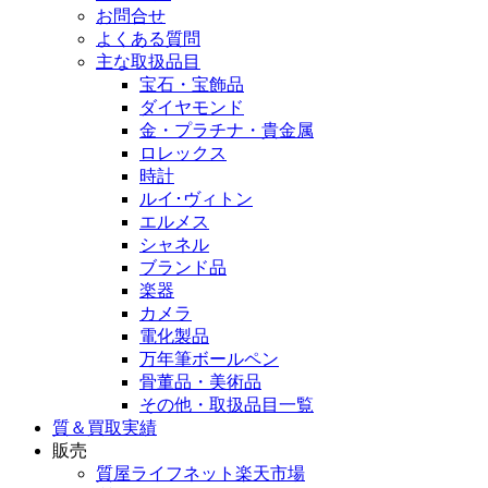
お問合せ
よくある質問
主な取扱品目
宝石・宝飾品
ダイヤモンド
金・プラチナ・貴金属
ロレックス
時計
ルイ･ヴィトン
エルメス
シャネル
ブランド品
楽器
カメラ
電化製品
万年筆ボールペン
骨董品・美術品
その他・取扱品目一覧
質＆買取実績
販売
質屋ライフネット楽天市場