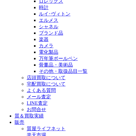
ロレックス
時計
ルイ･ヴィトン
エルメス
シャネル
ブランド品
楽器
カメラ
電化製品
万年筆ボールペン
骨董品・美術品
その他・取扱品目一覧
店頭買取について
宅配買取について
よくある質問
メール査定
LINE査定
お問合せ
質＆買取実績
販売
質屋ライフネット
楽天市場