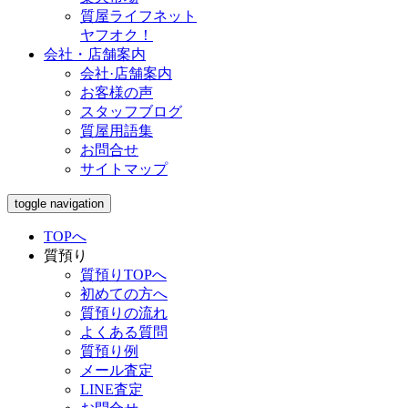
質屋ライフネット
ヤフオク！
会社・店舗案内
会社·店舗案内
お客様の声
スタッフブログ
質屋用語集
お問合せ
サイトマップ
toggle navigation
TOPへ
質預り
質預りTOPへ
初めての方へ
質預りの流れ
よくある質問
質預り例
メール査定
LINE査定