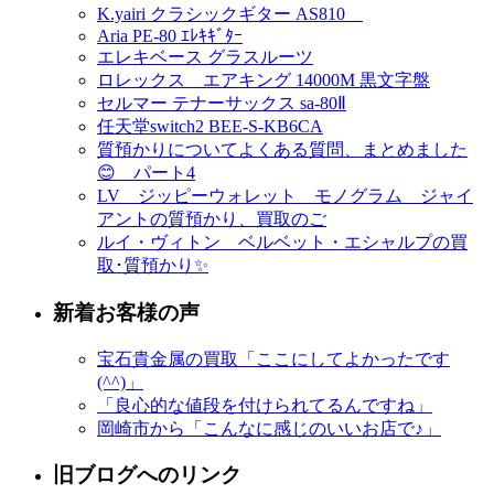
K.yairi クラシックギター AS810
Aria PE-80 ｴﾚｷｷﾞﾀｰ
エレキベース グラスルーツ
ロレックス エアキング 14000M 黒文字盤
セルマー テナーサックス sa-80Ⅱ
任天堂switch2 BEE-S-KB6CA
質預かりについてよくある質問、まとめました
😊 パート4
LV ジッピーウォレット モノグラム ジャイ
アントの質預かり、買取のご
ルイ・ヴィトン ベルベット・エシャルプの買
取･質預かり✨
新着お客様の声
宝石貴金属の買取「ここにしてよかったです
(^^)」
「良心的な値段を付けられてるんですね」
岡崎市から「こんなに感じのいいお店で♪」
旧ブログへのリンク