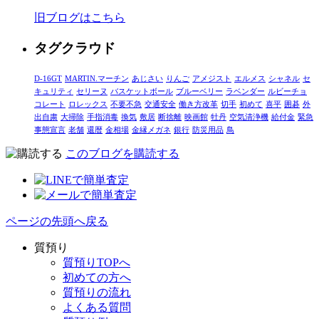
旧ブログはこちら
タグクラウド
D-16GT
MARTIN.マーチン
あじさい
りんご
アメジスト
エルメス
シャネル
セ
キュリティ
セリーヌ
バスケットボール
ブルーベリー
ラベンダー
ルビーチョ
コレート
ロレックス
不要不急
交通安全
働き方改革
切手
初めて
喜平
囲碁
外
出自粛
大掃除
手指消毒
換気
敷居
断捨離
映画館
牡丹
空気清浄機
給付金
緊急
事態宣言
老舗
還暦
金相場
金縁メガネ
銀行
防災用品
鳥
このブログを購読する
ページの先頭へ戻る
質預り
質預りTOPへ
初めての方へ
質預りの流れ
よくある質問