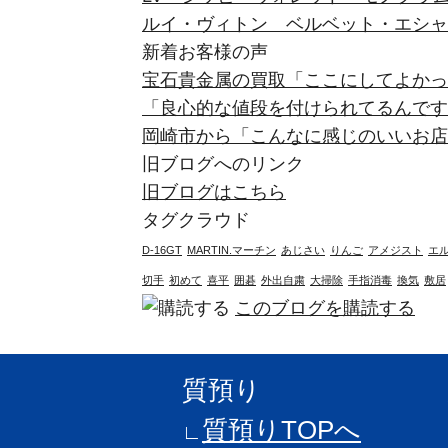
ルイ・ヴィトン ベルベット・エシャ
新着お客様の声
宝石貴金属の買取「ここにしてよかった
「良心的な値段を付けられてるんです
岡崎市から「こんなに感じのいいお店
旧ブログへのリンク
旧ブログはこちら
タグクラウド
D-16GT
MARTIN.マーチン
あじさい
りんご
アメジスト
エ
切手
初めて
喜平
囲碁
外出自粛
大掃除
手指消毒
換気
敷居
このブログを購読する
質預り
質預りTOPへ