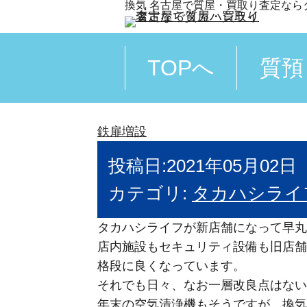
換気 名古屋で質屋・買取り査定なら
TOPへ
質預
鉄扉増設
投稿日:2021年05月02日
カテゴリ:
タカハシライ
タカハシライフが新店舗になって早丸
店内施設もセキュリティ設備も旧店舗
格段に良くなっています。
それでも日々、なお一層改良点はない
年末の空気清浄機もそうですが、換気