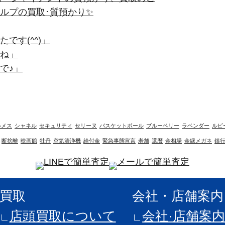
ルプの買取･質預かり✨
です(^^)」
ね」
で♪」
ルメス
シャネル
セキュリティ
セリーヌ
バスケットボール
ブルーベリー
ラベンダー
ルビ
断捨離
映画館
牡丹
空気清浄機
給付金
緊急事態宣言
老舗
還暦
金相場
金縁メガネ
銀
買取
会社・店舗案内
店頭買取について
会社·店舗案