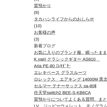
質預かり
(8)
タカハシライフからのおしらせ
(10)
お客様の声
(3)
新着ブログ
お気に入りのブランド服、眠ったまま
K.yairi クラシックギター AS810
Aria PE-80 ｴﾚｷｷﾞﾀｰ
エレキベース グラスルーツ
ロレックス エアキング 14000M 黒
セルマー テナーサックス sa-80Ⅱ
任天堂switch2 BEE-S-KB6CA
質預かりについてよくある質問、まと
LV ジッピーウォレット モノグラ