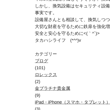
しかし、換気設備はセキュリティ設備
事実です。
設備屋さんとも相談して、換気しつつ
大切な財産を守るために鉄扉を強化増
安全と安心を守るために<(｀^´)>
タカハシライフ (*^^)v
カテゴリー
ブログ
(101)
ロレックス
(2)
金プラチナ貴金属
(9)
iPad・iPhone（スマホ・タブレット
(3)