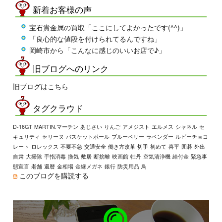
新着お客様の声
宝石貴金属の買取「ここにしてよかったです(^^)」
「良心的な値段を付けられてるんですね」
岡崎市から「こんなに感じのいいお店で♪」
旧ブログへのリンク
旧ブログはこちら
タグクラウド
D-16GT
MARTIN.マーチン
あじさい
りんご
アメジスト
エルメス
シャネル
セ
キュリティ
セリーヌ
バスケットボール
ブルーベリー
ラベンダー
ルビーチョコ
レート
ロレックス
不要不急
交通安全
働き方改革
切手
初めて
喜平
囲碁
外出
自粛
大掃除
手指消毒
換気
敷居
断捨離
映画館
牡丹
空気清浄機
給付金
緊急事
態宣言
老舗
還暦
金相場
金縁メガネ
銀行
防災用品
鳥
このブログを購読する