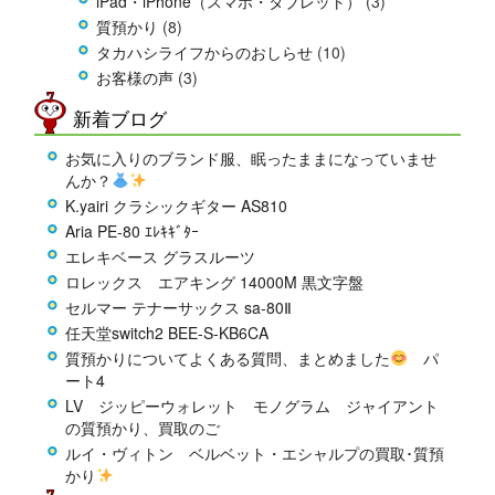
iPad・iPhone（スマホ・タブレット）
(3)
質預かり
(8)
タカハシライフからのおしらせ
(10)
お客様の声
(3)
新着ブログ
お気に入りのブランド服、眠ったままになっていませ
んか？
K.yairi クラシックギター AS810
Aria PE-80 ｴﾚｷｷﾞﾀｰ
エレキベース グラスルーツ
ロレックス エアキング 14000M 黒文字盤
セルマー テナーサックス sa-80Ⅱ
任天堂switch2 BEE-S-KB6CA
質預かりについてよくある質問、まとめました
パ
ート4
LV ジッピーウォレット モノグラム ジャイアント
の質預かり、買取のご
ルイ・ヴィトン ベルベット・エシャルプの買取･質預
かり