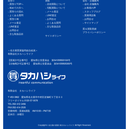
質預り
買取
会社・店舗案内
質預りTOPへ
店頭買取について
会社·店舗案内
初めての方へ
宅配買取について
お客様の声
質預りの流れ
メール査定
スタッフブログ
よくある質問
LINE査定
質屋用語集
質預り例
お問合せ
お問合せ
メール査定
よくある質問
サイトマップ
LINE査定
主な取扱品目
質＆買取実績
お問合せ
プライバシーポリシー
主な取扱品目
サイトポリシー
＜名古屋質屋協同組合組員＞
有限会社タカハシライフ
【質屋許可証番号】 愛知県公安委員会 第54105950010A号
【古物商許可証番号】 愛知県公安委員会 第541059505300号
有限会社 タカハシライフ
〒453-0862 愛知県名古屋市中村区岩塚町５丁目６０
フリーダイヤル:0120-57-0078
TEL:052-412-2456
FAX:052-414-2535
営業時間：質屋&買取 AM10:00～PM7:00
定休日：水曜日
Copyright©
名古屋の質屋 (有)タカハシライフ
All Right Reserved.