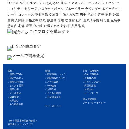
D-16GT
MARTIN.マーチン
あじさい
りんご
アメジスト
エルメス
シャネル
セ
キュリティ
セリーヌ
バスケットボール
ブルーベリー
ラベンダー
ルビーチョコ
レート
ロレックス
不要不急
交通安全
働き方改革
切手
初めて
喜平
囲碁
外出
自粛
大掃除
手指消毒
換気
敷居
断捨離
映画館
牡丹
空気清浄機
給付金
緊急事
態宣言
老舗
還暦
金相場
金縁メガネ
銀行
防災用品
鳥
このブログを購読する
質預り
買取
会社・店舗案内
質預りTOPへ
店頭買取について
会社·店舗案内
初めての方へ
宅配買取について
お客様の声
質預りの流れ
メール査定
スタッフブログ
よくある質問
LINE査定
質屋用語集
質預り例
お問合せ
お問合せ
メール査定
よくある質問
サイトマップ
LINE査定
主な取扱品目
質＆買取実績
お問合せ
プライバシーポリシー
主な取扱品目
サイトポリシー
＜名古屋質屋協同組合組員＞
有限会社タカハシライフ