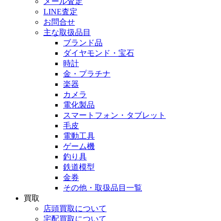
メール査定
LINE査定
お問合せ
主な取扱品目
ブランド品
ダイヤモンド・宝石
時計
金・プラチナ
楽器
カメラ
電化製品
スマートフォン・タブレット
毛皮
電動工具
ゲーム機
釣り具
鉄道模型
金券
その他・取扱品目一覧
買取
店頭買取について
宅配買取について