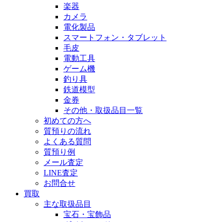
楽器
カメラ
電化製品
スマートフォン・タブレット
毛皮
電動工具
ゲーム機
釣り具
鉄道模型
金券
その他・取扱品目一覧
初めての方へ
質預りの流れ
よくある質問
質預り例
メール査定
LINE査定
お問合せ
買取
主な取扱品目
宝石・宝飾品