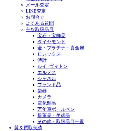
メール査定
LINE査定
お問合せ
よくある質問
主な取扱品目
宝石・宝飾品
ダイヤモンド
金・プラチナ・貴金属
ロレックス
時計
ルイ･ヴィトン
エルメス
シャネル
ブランド品
楽器
カメラ
電化製品
万年筆ボールペン
骨董品・美術品
その他・取扱品目一覧
質＆買取実績