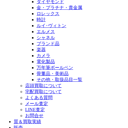
ダイヤモンド
金・プラチナ・貴金属
ロレックス
時計
ルイ･ヴィトン
エルメス
シャネル
ブランド品
楽器
カメラ
電化製品
万年筆ボールペン
骨董品・美術品
その他・取扱品目一覧
店頭買取について
宅配買取について
よくある質問
メール査定
LINE査定
お問合せ
質＆買取実績
販売