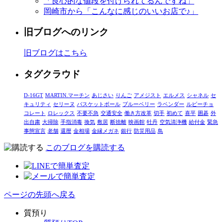
「良心的な値段を付けられてるんですね」
岡崎市から「こんなに感じのいいお店で♪」
旧ブログへのリンク
旧ブログはこちら
タグクラウド
D-16GT
MARTIN.マーチン
あじさい
りんご
アメジスト
エルメス
シャネル
セ
キュリティ
セリーヌ
バスケットボール
ブルーベリー
ラベンダー
ルビーチョ
コレート
ロレックス
不要不急
交通安全
働き方改革
切手
初めて
喜平
囲碁
外
出自粛
大掃除
手指消毒
換気
敷居
断捨離
映画館
牡丹
空気清浄機
給付金
緊急
事態宣言
老舗
還暦
金相場
金縁メガネ
銀行
防災用品
鳥
このブログを購読する
ページの先頭へ戻る
質預り