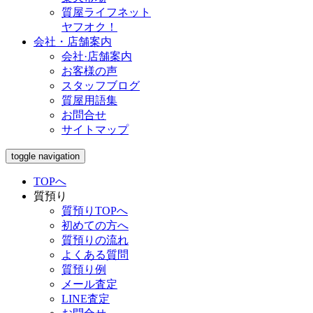
質屋ライフネット
ヤフオク！
会社・店舗案内
会社·店舗案内
お客様の声
スタッフブログ
質屋用語集
お問合せ
サイトマップ
toggle navigation
TOPへ
質預り
質預りTOPへ
初めての方へ
質預りの流れ
よくある質問
質預り例
メール査定
LINE査定