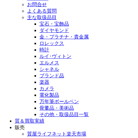
お問合せ
よくある質問
主な取扱品目
宝石・宝飾品
ダイヤモンド
金・プラチナ・貴金属
ロレックス
時計
ルイ･ヴィトン
エルメス
シャネル
ブランド品
楽器
カメラ
電化製品
万年筆ボールペン
骨董品・美術品
その他・取扱品目一覧
質＆買取実績
販売
質屋ライフネット楽天市場