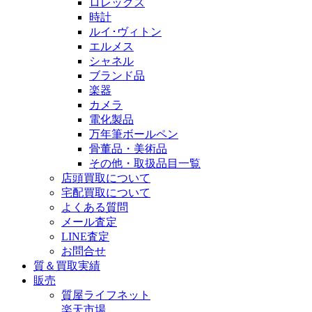
ロレックス
時計
ルイ･ヴィトン
エルメス
シャネル
ブランド品
楽器
カメラ
電化製品
万年筆ボールペン
骨董品・美術品
その他・取扱品目一覧
店頭買取について
宅配買取について
よくある質問
メール査定
LINE査定
お問合せ
質＆買取実績
販売
質屋ライフネット
楽天市場