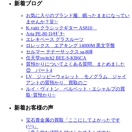
新着ブログ
お気に入りのブランド服、眠ったままになってい
ませんか？👗✨
K.yairi クラシックギター AS810
Aria PE-80 ｴﾚｷｷﾞﾀｰ
エレキベース グラスルーツ
ロレックス エアキング 14000M 黒文字盤
セルマー テナーサックス sa-80Ⅱ
任天堂switch2 BEE-S-KB6CA
質預かりについてよくある質問、まとめました
😊 パート4
LV ジッピーウォレット モノグラム ジャイ
アントの質預かり、買取のご
ルイ・ヴィトン ベルベット・エシャルプの買
取･質預かり✨
新着お客様の声
宝石貴金属の買取「ここにしてよかったです
(^^)」