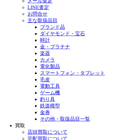
メール査定
LINE査定
お問合せ
主な取扱品目
ブランド品
ダイヤモンド・宝石
時計
金・プラチナ
楽器
カメラ
電化製品
スマートフォン・タブレット
毛皮
電動工具
ゲーム機
釣り具
鉄道模型
金券
その他・取扱品目一覧
買取
店頭買取について
宅配買取について