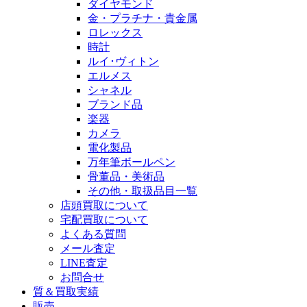
ダイヤモンド
金・プラチナ・貴金属
ロレックス
時計
ルイ･ヴィトン
エルメス
シャネル
ブランド品
楽器
カメラ
電化製品
万年筆ボールペン
骨董品・美術品
その他・取扱品目一覧
店頭買取について
宅配買取について
よくある質問
メール査定
LINE査定
お問合せ
質＆買取実績
販売