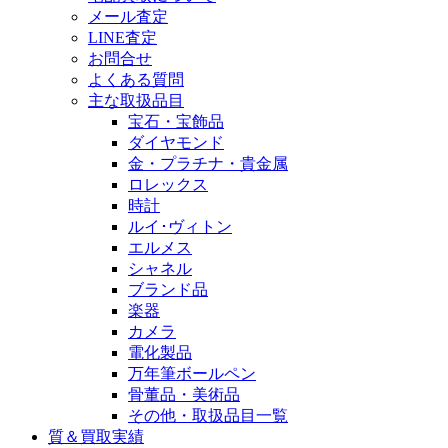
メール査定
LINE査定
お問合せ
よくある質問
主な取扱品目
宝石・宝飾品
ダイヤモンド
金・プラチナ・貴金属
ロレックス
時計
ルイ･ヴィトン
エルメス
シャネル
ブランド品
楽器
カメラ
電化製品
万年筆ボールペン
骨董品・美術品
その他・取扱品目一覧
質＆買取実績