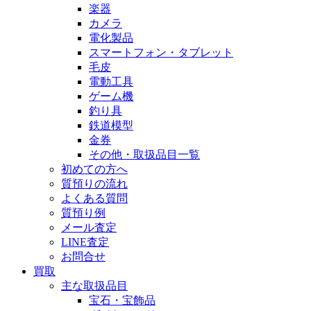
楽器
カメラ
電化製品
スマートフォン・タブレット
毛皮
電動工具
ゲーム機
釣り具
鉄道模型
金券
その他・取扱品目一覧
初めての方へ
質預りの流れ
よくある質問
質預り例
メール査定
LINE査定
お問合せ
買取
主な取扱品目
宝石・宝飾品