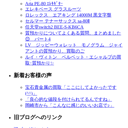
Aria PE-80 ｴﾚｷｷﾞﾀｰ
エレキベース グラスルーツ
ロレックス エアキング 14000M 黒文字盤
セルマー テナーサックス sa-80Ⅱ
任天堂switch2 BEE-S-KB6CA
質預かりについてよくある質問、まとめました
😊 パート4
LV ジッピーウォレット モノグラム ジャイ
アントの質預かり、買取のご
ルイ・ヴィトン ベルベット・エシャルプの買
取･質預かり✨
新着お客様の声
宝石貴金属の買取「ここにしてよかったです
(^^)」
「良心的な値段を付けられてるんですね」
岡崎市から「こんなに感じのいいお店で♪」
旧ブログへのリンク