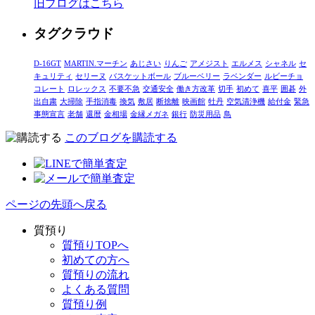
旧ブログはこちら
タグクラウド
D-16GT
MARTIN.マーチン
あじさい
りんご
アメジスト
エルメス
シャネル
セ
キュリティ
セリーヌ
バスケットボール
ブルーベリー
ラベンダー
ルビーチョ
コレート
ロレックス
不要不急
交通安全
働き方改革
切手
初めて
喜平
囲碁
外
出自粛
大掃除
手指消毒
換気
敷居
断捨離
映画館
牡丹
空気清浄機
給付金
緊急
事態宣言
老舗
還暦
金相場
金縁メガネ
銀行
防災用品
鳥
このブログを購読する
ページの先頭へ戻る
質預り
質預りTOPへ
初めての方へ
質預りの流れ
よくある質問
質預り例