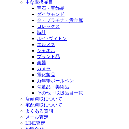
主な取扱品目
宝石・宝飾品
ダイヤモンド
金・プラチナ・貴金属
ロレックス
時計
ルイ･ヴィトン
エルメス
シャネル
ブランド品
楽器
カメラ
電化製品
万年筆ボールペン
骨董品・美術品
その他・取扱品目一覧
店頭買取について
宅配買取について
よくある質問
メール査定
LINE査定