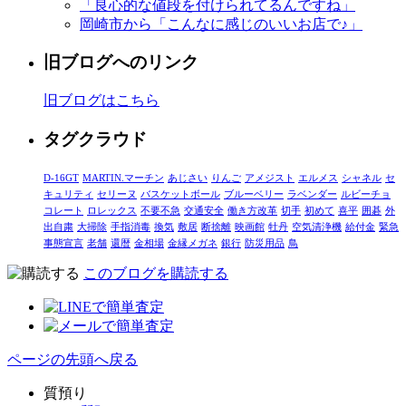
「良心的な値段を付けられてるんですね」
岡崎市から「こんなに感じのいいお店で♪」
旧ブログへのリンク
旧ブログはこちら
タグクラウド
D-16GT
MARTIN.マーチン
あじさい
りんご
アメジスト
エルメス
シャネル
セ
キュリティ
セリーヌ
バスケットボール
ブルーベリー
ラベンダー
ルビーチョ
コレート
ロレックス
不要不急
交通安全
働き方改革
切手
初めて
喜平
囲碁
外
出自粛
大掃除
手指消毒
換気
敷居
断捨離
映画館
牡丹
空気清浄機
給付金
緊急
事態宣言
老舗
還暦
金相場
金縁メガネ
銀行
防災用品
鳥
このブログを購読する
ページの先頭へ戻る
質預り