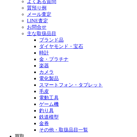
よくある質問
質預り例
メール査定
LINE査定
お問合せ
主な取扱品目
ブランド品
ダイヤモンド・宝石
時計
金・プラチナ
楽器
カメラ
電化製品
スマートフォン・タブレット
毛皮
電動工具
ゲーム機
釣り具
鉄道模型
金券
その他・取扱品目一覧
買取