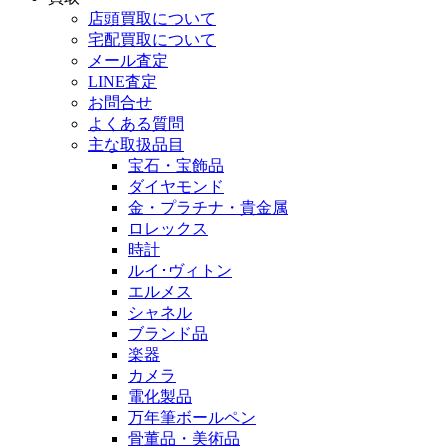
店頭買取について
宅配買取について
メール査定
LINE査定
お問合せ
よくある質問
主な取扱品目
宝石・宝飾品
ダイヤモンド
金・プラチナ・貴金属
ロレックス
時計
ルイ･ヴィトン
エルメス
シャネル
ブランド品
楽器
カメラ
電化製品
万年筆ボールペン
骨董品・美術品