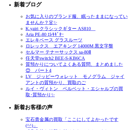
新着ブログ
お気に入りのブランド服、眠ったままになってい
ませんか？👗✨
K.yairi クラシックギター AS810
Aria PE-80 ｴﾚｷｷﾞﾀｰ
エレキベース グラスルーツ
ロレックス エアキング 14000M 黒文字盤
セルマー テナーサックス sa-80Ⅱ
任天堂switch2 BEE-S-KB6CA
質預かりについてよくある質問、まとめました
😊 パート4
LV ジッピーウォレット モノグラム ジャイ
アントの質預かり、買取のご
ルイ・ヴィトン ベルベット・エシャルプの買
取･質預かり✨
新着お客様の声
宝石貴金属の買取「ここにしてよかったです
(^^)」