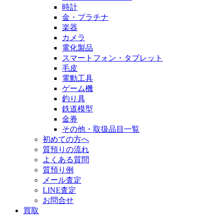
時計
金・プラチナ
楽器
カメラ
電化製品
スマートフォン・タブレット
毛皮
電動工具
ゲーム機
釣り具
鉄道模型
金券
その他・取扱品目一覧
初めての方へ
質預りの流れ
よくある質問
質預り例
メール査定
LINE査定
お問合せ
買取