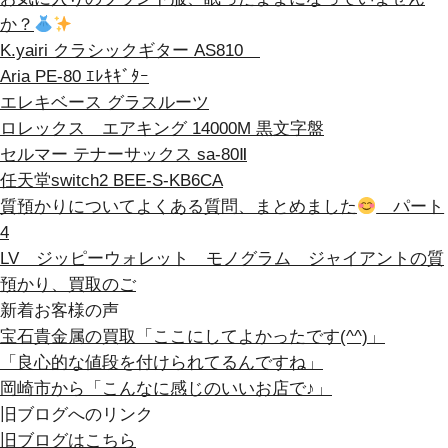
か？
K.yairi クラシックギター AS810
Aria PE-80 ｴﾚｷｷﾞﾀｰ
エレキベース グラスルーツ
ロレックス エアキング 14000M 黒文字盤
セルマー テナーサックス sa-80Ⅱ
任天堂switch2 BEE-S-KB6CA
質預かりについてよくある質問、まとめました
パート
4
LV ジッピーウォレット モノグラム ジャイアントの質
預かり、買取のご
新着お客様の声
宝石貴金属の買取「ここにしてよかったです(^^)」
「良心的な値段を付けられてるんですね」
岡崎市から「こんなに感じのいいお店で♪」
旧ブログへのリンク
旧ブログはこちら