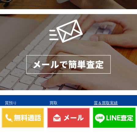
質預り
買取
質＆買取実績
質預りTOPへ
店頭買取について
プライバシーポリシ
ー
初めての方へ
宅配買取について
サイトポリシー
質預りの流れ
メール査定
よくある質問
LINE査定
質預り例
お問合せ