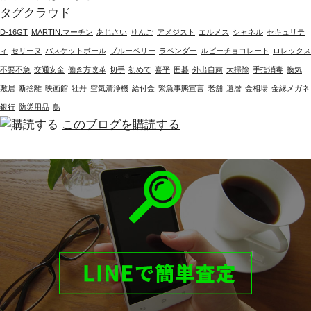
タグクラウド
D-16GT
MARTIN.マーチン
あじさい
りんご
アメジスト
エルメス
シャネル
セキュリテ
ィ
セリーヌ
バスケットボール
ブルーベリー
ラベンダー
ルビーチョコレート
ロレックス
不要不急
交通安全
働き方改革
切手
初めて
喜平
囲碁
外出自粛
大掃除
手指消毒
換気
敷居
断捨離
映画館
牡丹
空気清浄機
給付金
緊急事態宣言
老舗
還暦
金相場
金縁メガネ
銀行
防災用品
鳥
このブログを購読する