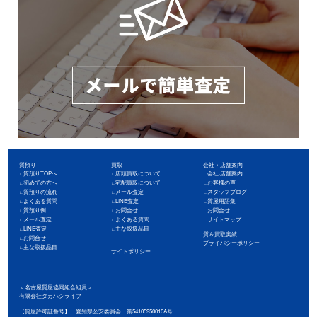
質預り
買取
会社・店舗案内
質預りTOPへ
店頭買取について
会社·店舗案内
初めての方へ
宅配買取について
お客様の声
質預りの流れ
メール査定
スタッフブログ
よくある質問
LINE査定
質屋用語集
質預り例
お問合せ
お問合せ
メール査定
よくある質問
サイトマップ
LINE査定
主な取扱品目
質＆買取実績
お問合せ
プライバシーポリシー
主な取扱品目
サイトポリシー
＜名古屋質屋協同組合組員＞
有限会社タカハシライフ
【質屋許可証番号】 愛知県公安委員会 第54105950010A号