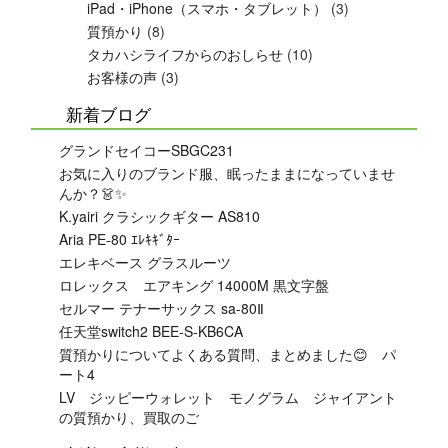
iPad・iPhone（スマホ・タブレット）
(3)
質預かり
(8)
タカハシライフからのおしらせ
(10)
お客様の声
(3)
新着ブログ
グランドセイコーSBGC231
お気に入りのブランド服、眠ったままになっていませ
んか？👗✨
K.yairi クラシックギター AS810
Aria PE-80 ｴﾚｷｷﾞﾀｰ
エレキベース グラスルーツ
ロレックス エアキング 14000M 黒文字盤
セルマー テナーサックス sa-80Ⅱ
任天堂switch2 BEE-S-KB6CA
質預かりについてよくある質問、まとめました😊 パ
ート4
LV ジッピーウォレット モノグラム ジャイアント
の質預かり、買取のご