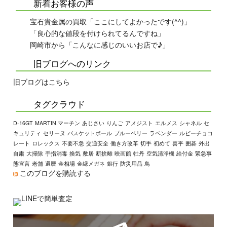
新着お客様の声
宝石貴金属の買取「ここにしてよかったです(^^)」
「良心的な値段を付けられてるんですね」
岡崎市から「こんなに感じのいいお店で♪」
旧ブログへのリンク
旧ブログはこちら
タグクラウド
D-16GT
MARTIN.マーチン
あじさい
りんご
アメジスト
エルメス
シャネル
セ
キュリティ
セリーヌ
バスケットボール
ブルーベリー
ラベンダー
ルビーチョコ
レート
ロレックス
不要不急
交通安全
働き方改革
切手
初めて
喜平
囲碁
外出
自粛
大掃除
手指消毒
換気
敷居
断捨離
映画館
牡丹
空気清浄機
給付金
緊急事
態宣言
老舗
還暦
金相場
金縁メガネ
銀行
防災用品
鳥
このブログを購読する