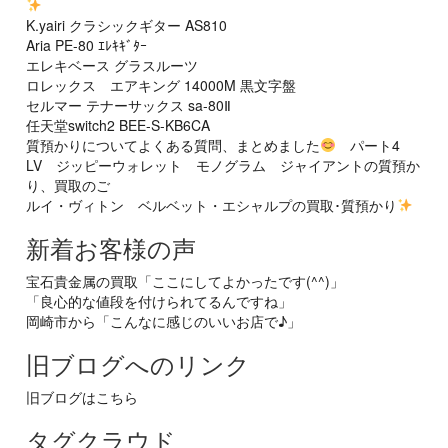
K.yairi クラシックギター AS810
Aria PE-80 ｴﾚｷｷﾞﾀｰ
エレキベース グラスルーツ
ロレックス エアキング 14000M 黒文字盤
セルマー テナーサックス sa-80Ⅱ
任天堂switch2 BEE-S-KB6CA
質預かりについてよくある質問、まとめました
パート4
LV ジッピーウォレット モノグラム ジャイアントの質預か
り、買取のご
ルイ・ヴィトン ベルベット・エシャルプの買取･質預かり
新着お客様の声
宝石貴金属の買取「ここにしてよかったです(^^)」
「良心的な値段を付けられてるんですね」
岡崎市から「こんなに感じのいいお店で♪」
旧ブログへのリンク
旧ブログはこちら
タグクラウド