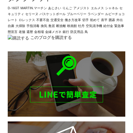
D-16GT
MARTIN.マーチン
あじさい
りんご
アメジスト
エルメス
シャネル
セ
キュリティ
セリーヌ
バスケットボール
ブルーベリー
ラベンダー
ルビーチョコ
レート
ロレックス
不要不急
交通安全
働き方改革
切手
初めて
喜平
囲碁
外出
自粛
大掃除
手指消毒
換気
敷居
断捨離
映画館
牡丹
空気清浄機
給付金
緊急事
態宣言
老舗
還暦
金相場
金縁メガネ
銀行
防災用品
鳥
このブログを購読する