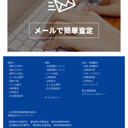
質預り
買取
会社・店舗案内
質預りTOPへ
店頭買取について
会社·店舗案内
初めての方へ
宅配買取について
お客様の声
質預りの流れ
メール査定
スタッフブログ
よくある質問
LINE査定
質屋用語集
質預り例
お問合せ
お問合せ
メール査定
よくある質問
サイトマップ
LINE査定
主な取扱品目
質＆買取実績
お問合せ
プライバシーポリシー
主な取扱品目
サイトポリシー
＜名古屋質屋協同組合組員＞
有限会社タカハシライフ
【質屋許可証番号】 愛知県公安委員会 第54105950010A号
【古物商許可証番号】 愛知県公安委員会 第541059505300号