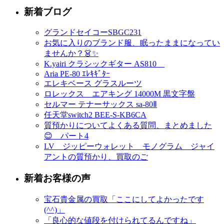
新着ブログ
グランドセイコーSBGC231
お気に入りのブランド服、眠ったままになってい
ませんか？👗✨
K.yairi クラシックギター AS810
Aria PE-80 ｴﾚｷｷﾞﾀｰ
エレキベース グラスルーツ
ロレックス エアキング 14000M 黒文字盤
セルマー テナーサックス sa-80Ⅱ
任天堂switch2 BEE-S-KB6CA
質預かりについてよくある質問、まとめました
😊 パート4
LV ジッピーウォレット モノグラム ジャイ
アントの質預かり、買取のご
新着お客様の声
宝石貴金属の買取「ここにしてよかったです
(^^)」
「良心的な値段を付けられてるんですね」