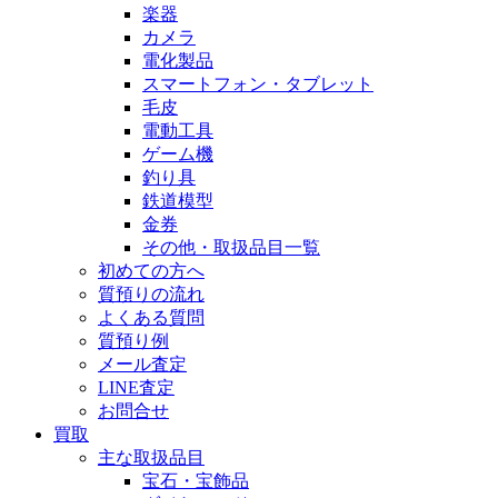
楽器
カメラ
電化製品
スマートフォン・タブレット
毛皮
電動工具
ゲーム機
釣り具
鉄道模型
金券
その他・取扱品目一覧
初めての方へ
質預りの流れ
よくある質問
質預り例
メール査定
LINE査定
お問合せ
買取
主な取扱品目
宝石・宝飾品