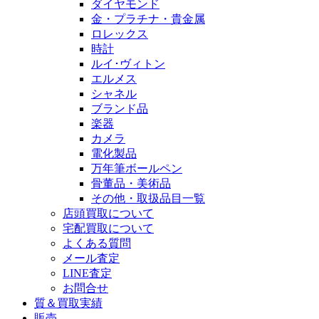
ダイヤモンド
金・プラチナ・貴金属
ロレックス
時計
ルイ･ヴィトン
エルメス
シャネル
ブランド品
楽器
カメラ
電化製品
万年筆ボールペン
骨董品・美術品
その他・取扱品目一覧
店頭買取について
宅配買取について
よくある質問
メール査定
LINE査定
お問合せ
質＆買取実績
販売