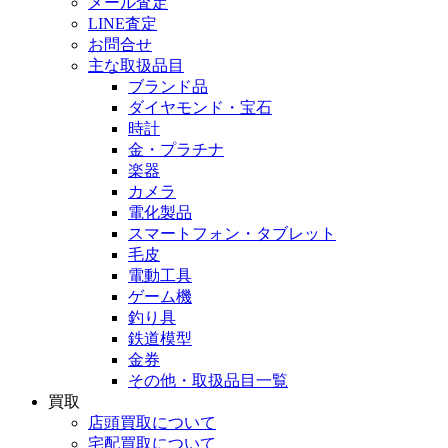
メール査定
LINE査定
お問合せ
主な取扱品目
ブランド品
ダイヤモンド・宝石
時計
金・プラチナ
楽器
カメラ
電化製品
スマートフォン・タブレット
毛皮
電動工具
ゲーム機
釣り具
鉄道模型
金券
その他・取扱品目一覧
買取
店頭買取について
宅配買取について