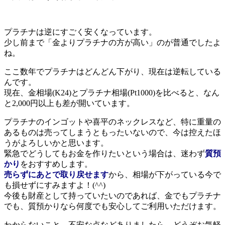
プラチナは逆にすごく安くなっています。
少し前まで「金よりプラチナの方が高い」のが普通でしたよ
ね。
ここ数年でプラチナはどんどん下がり、現在は逆転している
んです。
現在、金相場(K24)とプラチナ相場(Pt1000)を比べると、なん
と2,000円以上も差が開いています。
プラチナのインゴットや喜平のネックレスなど、特に重量の
あるものは売ってしまうともったいないので、今は控えたほ
うがよろしいかと思います。
緊急でどうしてもお金を作りたいという場合は、迷わず
質預
かり
をおすすめします。
売らずにあとで取り戻せます
から、相場が下がっている今で
も損せずにすみますよ！(^^)
今後も財産として持っていたいのであれば、金でもプラチナ
でも、質預かりなら何度でも安心してご利用いただけます。
わからないこと、不安な点などありましたら、どうぞお気軽