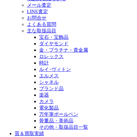
メール査定
LINE査定
お問合せ
よくある質問
主な取扱品目
宝石・宝飾品
ダイヤモンド
金・プラチナ・貴金属
ロレックス
時計
ルイ･ヴィトン
エルメス
シャネル
ブランド品
楽器
カメラ
電化製品
万年筆ボールペン
骨董品・美術品
その他・取扱品目一覧
質＆買取実績