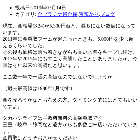
投稿日:2019年07月14日
カテゴリ:
金プラチナ貴金属
,
質預かり
,
ブログ
現在、金相場(K24)が5,300円台と、滅多にない数値になって
います。
2011年に金買取ブームが起こったときも、5,000円を少し超
えるくらいでした。
その後も価格は落ち着きながらも高い水準をキープし続け、
2013年や2015年にもすごく高騰したことはありましたが、今
回はそれ以来の高騰だと思います。
ここ数十年で一番の高値なのではないでしょうか。
（過去最高値は1980年1月です）
金を売ろうかなとお考えの方、タイミング的にはとてもいい
ですよ。
タカハシライフは手数料無料の高額買取です！
三重・岐阜・静岡など遠方からも多数ご来店いただいていま
す。
金買取はどうぞおまかせください！