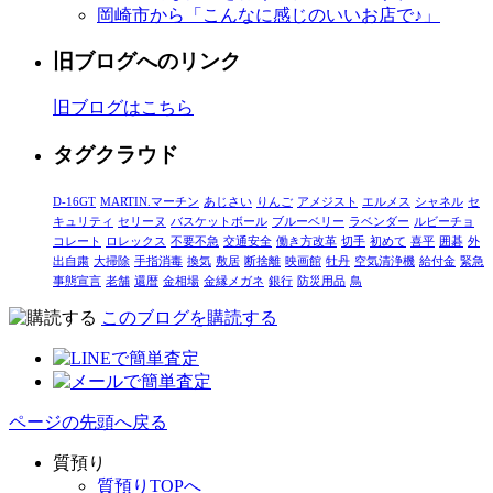
岡崎市から「こんなに感じのいいお店で♪」
旧ブログへのリンク
旧ブログはこちら
タグクラウド
D-16GT
MARTIN.マーチン
あじさい
りんご
アメジスト
エルメス
シャネル
セ
キュリティ
セリーヌ
バスケットボール
ブルーベリー
ラベンダー
ルビーチョ
コレート
ロレックス
不要不急
交通安全
働き方改革
切手
初めて
喜平
囲碁
外
出自粛
大掃除
手指消毒
換気
敷居
断捨離
映画館
牡丹
空気清浄機
給付金
緊急
事態宣言
老舗
還暦
金相場
金縁メガネ
銀行
防災用品
鳥
このブログを購読する
ページの先頭へ戻る
質預り
質預りTOPへ