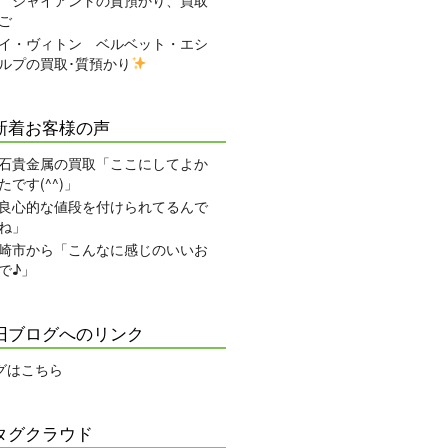
 ジャイアントの質預かり、買取
ご
イ・ヴィトン ベルベット・エシ
ルプの買取･質預かり
新着お客様の声
石貴金属の買取「ここにしてよか
たです(^^)」
良心的な値段を付けられてるんで
ね」
崎市から「こんなに感じのいいお
で♪」
旧ブログへのリンク
グはこちら
タグクラウド