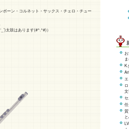
ンボーン・コルネット・サックス・チェロ・チュー
。
)太鼓はあります(#^.^#)）
お
ま
K
Ar
エ
ロ
文
セ
任
質
と
L