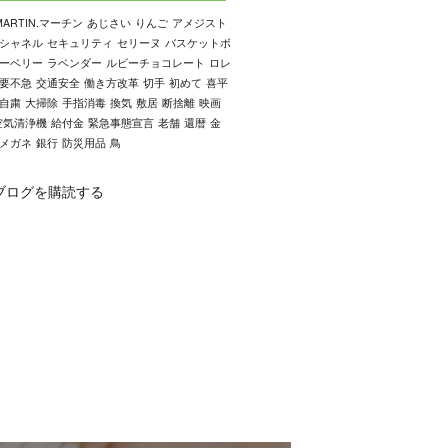
MARTIN.マーチン
あじさい
りんご
アメジスト
シャネル
セキュリティ
セリーヌ
バスケットボ
ーベリー
ラベンダー
ルビーチョコレート
ロレ
要不急
交通安全
働き方改革
切手
初めて
喜平
自粛
大掃除
手指消毒
換気
敷居
断捨離
映画
空気清浄機
給付金
緊急事態宣言
老舗
還暦
金
メガネ
銀行
防災用品
鳥
ブログを購読する