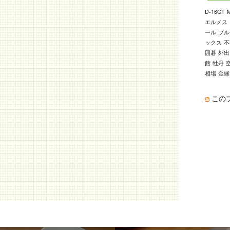
D-16GT
エルメス
ール
ブル
ックス
不
囲碁
外出
館
牡丹
相場
金縁
この