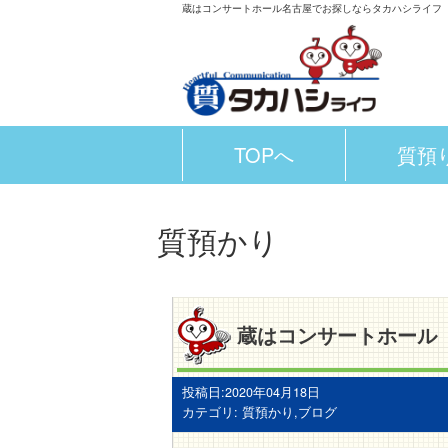
蔵はコンサートホール名古屋でお探しならタカハシライフ
TOPへ
質預
質預かり
蔵はコンサートホール
投稿日:2020年04月18日
カテゴリ:
質預かり
,
ブログ