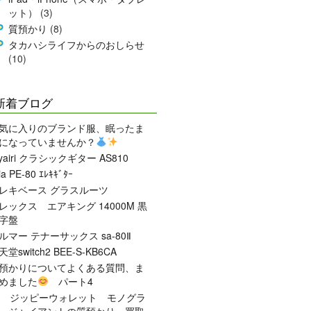
ット）
(3)
質預かり
(8)
タカハシライフからのおしらせ
(10)
新着ブログ
気に入りのブランド服、眠ったま
になっていませんか？
.yairi クラシックギター AS810
ia PE-80 ｴﾚｷｷﾞﾀｰ
レキベース グラスルーツ
レックス エアキング 14000M 黒
字盤
ルマー テナーサックス sa-80Ⅱ
天堂switch2 BEE-S-KB6CA
預かりについてよくある質問、ま
めました
パート4
V ジッピーウォレット モノグラ