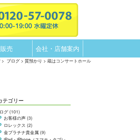
販売
会社・店舗案内
P
>
ブログ
>
質預かり
> 蔵はコンサートホール
カテゴリー
ログ
(101)
お客様の声
(3)
ロレックス
(2)
金プラチナ貴金属
(9)
iPad・iPhone（スマホ・タブレ