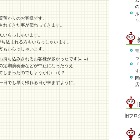
ム
の
ル
質預かりのお客様です。
ャ
されてきた事が伝わってきます。
んいらっしゃいます。
持ち込まれる方もいらっしゃいます。
方もいらっしゃいます。
宝
っ
持ち込みされるお客様が多かったです(=_=)
「
の定期演奏会などが中止になったうえ
す
まったのでしょうか((+_+))？
岡
一日でも早く帰れる日が来ますように。
店
旧ブロ