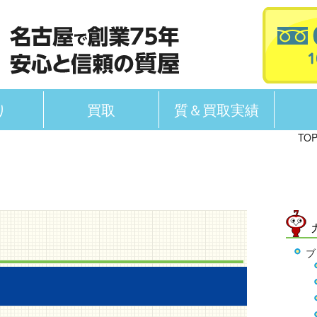
り
買取
質＆買取実績
TO
ブ