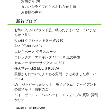
質預かり
(8)
タカハシライフからのおしらせ
(10)
お客様の声
(3)
新着ブログ
お気に入りのブランド服、眠ったままになっていませ
んか？👗✨
K.yairi クラシックギター AS810
Aria PE-80 ｴﾚｷｷﾞﾀｰ
エレキベース グラスルーツ
ロレックス エアキング 14000M 黒文字盤
セルマー テナーサックス sa-80Ⅱ
任天堂switch2 BEE-S-KB6CA
質預かりについてよくある質問、まとめました😊 パ
ート4
LV ジッピーウォレット モノグラム ジャイアント
の質預かり、買取のご
ルイ・ヴィトン ベルベット・エシャルプの買取･質預
かり✨
新着お客様の声