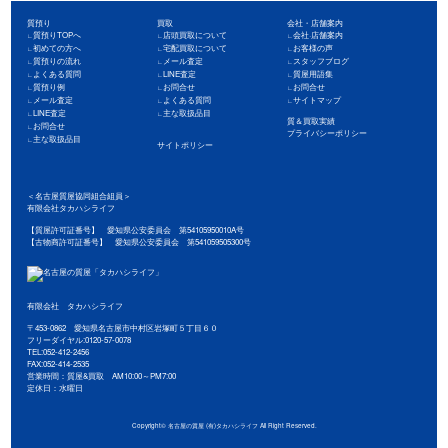
質預り
買取
会社・店舗案内
質預りTOPへ
店頭買取について
会社·店舗案内
初めての方へ
宅配買取について
お客様の声
質預りの流れ
メール査定
スタッフブログ
よくある質問
LINE査定
質屋用語集
質預り例
お問合せ
お問合せ
メール査定
よくある質問
サイトマップ
LINE査定
主な取扱品目
質＆買取実績
お問合せ
プライバシーポリシー
主な取扱品目
サイトポリシー
＜名古屋質屋協同組合組員＞
有限会社タカハシライフ
【質屋許可証番号】 愛知県公安委員会 第54105950010A号
【古物商許可証番号】 愛知県公安委員会 第541059505300号
有限会社 タカハシライフ
〒453-0862 愛知県名古屋市中村区岩塚町５丁目６０
フリーダイヤル:0120-57-0078
TEL:052-412-2456
FAX:052-414-2535
営業時間：質屋&買取 AM10:00～PM7:00
定休日：水曜日
Copyright©
名古屋の質屋 (有)タカハシライフ
All Right Reserved.