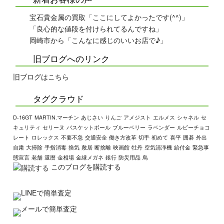
宝石貴金属の買取「ここにしてよかったです(^^)」
「良心的な値段を付けられてるんですね」
岡崎市から「こんなに感じのいいお店で♪」
旧ブログへのリンク
旧ブログはこちら
タグクラウド
D-16GT
MARTIN.マーチン
あじさい
りんご
アメジスト
エルメス
シャネル
セ
キュリティ
セリーヌ
バスケットボール
ブルーベリー
ラベンダー
ルビーチョコ
レート
ロレックス
不要不急
交通安全
働き方改革
切手
初めて
喜平
囲碁
外出
自粛
大掃除
手指消毒
換気
敷居
断捨離
映画館
牡丹
空気清浄機
給付金
緊急事
態宣言
老舗
還暦
金相場
金縁メガネ
銀行
防災用品
鳥
このブログを購読する