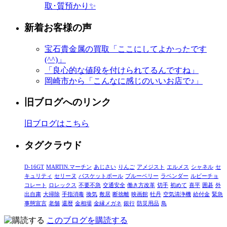
取･質預かり✨
新着お客様の声
宝石貴金属の買取「ここにしてよかったです
(^^)」
「良心的な値段を付けられてるんですね」
岡崎市から「こんなに感じのいいお店で♪」
旧ブログへのリンク
旧ブログはこちら
タグクラウド
D-16GT
MARTIN.マーチン
あじさい
りんご
アメジスト
エルメス
シャネル
セ
キュリティ
セリーヌ
バスケットボール
ブルーベリー
ラベンダー
ルビーチョ
コレート
ロレックス
不要不急
交通安全
働き方改革
切手
初めて
喜平
囲碁
外
出自粛
大掃除
手指消毒
換気
敷居
断捨離
映画館
牡丹
空気清浄機
給付金
緊急
事態宣言
老舗
還暦
金相場
金縁メガネ
銀行
防災用品
鳥
このブログを購読する