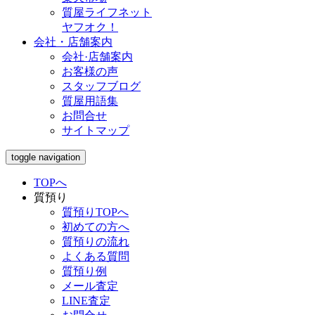
質屋ライフネット
ヤフオク！
会社・店舗案内
会社·店舗案内
お客様の声
スタッフブログ
質屋用語集
お問合せ
サイトマップ
toggle navigation
TOPへ
質預り
質預りTOPへ
初めての方へ
質預りの流れ
よくある質問
質預り例
メール査定
LINE査定