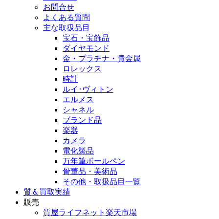
お問合せ
よくある質問
主な取扱品目
宝石・宝飾品
ダイヤモンド
金・プラチナ・貴金属
ロレックス
時計
ルイ･ヴィトン
エルメス
シャネル
ブランド品
楽器
カメラ
電化製品
万年筆ボールペン
骨董品・美術品
その他・取扱品目一覧
質＆買取実績
販売
質屋ライフネット楽天市場