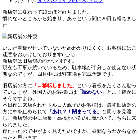
カテゴリ:
タカハシライフの日常
,
ブログ
新店舗に変わって20日ほど経ちました。
慣れないところから始まり、あっという間に20日も経ちまし
た。
いまだ看板が付いていないためわかりにくく、お客様にはご
迷惑をおかけしております(>_<;)
新店舗は旧店舗の向かい側です。
現在も工事が続いているため、駐車場が半分しか使えない状
態なのですが、四月中には駐車場も完成予定です。
旧店舗の方に
「←移転しました」
という看板をたくさん貼っ
ていますが、外国人のお客様には
「読めない」
と…！確かに
そうですよね。
本日夜に来店されたトルコ人親子のお客様は、最初旧店舗の
方に車を止められて
「あれ？！閉まってる」
と周りを見渡
し、新店舗の中に店長・高橋がいるのに気づいてこちらに来
られました。
夜だったので中がよく見えたのですが、昼間ならわからなか
ったと思います。