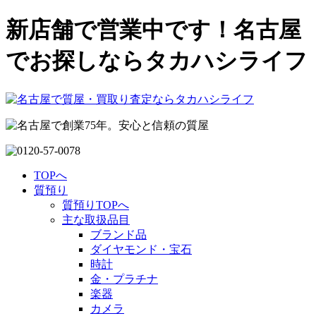
新店舗で営業中です！名古屋
でお探しならタカハシライフ
TOPへ
質預り
質預りTOPへ
主な取扱品目
ブランド品
ダイヤモンド・宝石
時計
金・プラチナ
楽器
カメラ