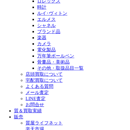
ロレックス
時計
ルイ･ヴィトン
エルメス
シャネル
ブランド品
楽器
カメラ
電化製品
万年筆ボールペン
骨董品・美術品
その他・取扱品目一覧
店頭買取について
宅配買取について
よくある質問
メール査定
LINE査定
お問合せ
質＆買取実績
販売
質屋ライフネット
楽天市場