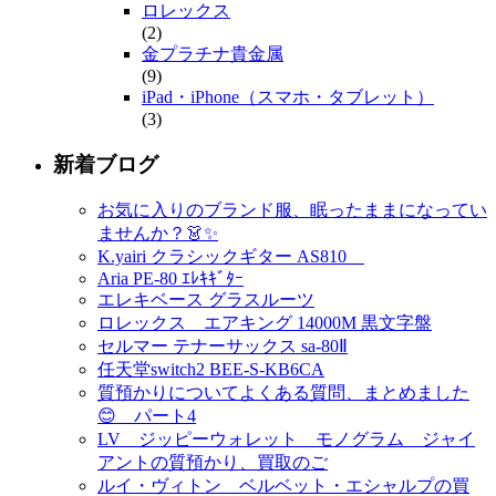
ロレックス
(2)
金プラチナ貴金属
(9)
iPad・iPhone（スマホ・タブレット）
(3)
新着ブログ
お気に入りのブランド服、眠ったままになってい
ませんか？👗✨
K.yairi クラシックギター AS810
Aria PE-80 ｴﾚｷｷﾞﾀｰ
エレキベース グラスルーツ
ロレックス エアキング 14000M 黒文字盤
セルマー テナーサックス sa-80Ⅱ
任天堂switch2 BEE-S-KB6CA
質預かりについてよくある質問、まとめました
😊 パート4
LV ジッピーウォレット モノグラム ジャイ
アントの質預かり、買取のご
ルイ・ヴィトン ベルベット・エシャルプの買