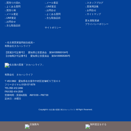
質預りの流れ
メール査定
スタッフブログ
よくある質問
LINE査定
質屋用語集
質預り例
お問合せ
お問合せ
メール査定
よくある質問
サイトマップ
LINE査定
主な取扱品目
質＆買取実績
お問合せ
プライバシーポリシー
主な取扱品目
サイトポリシー
＜名古屋質屋協同組合組員＞
有限会社タカハシライフ
【質屋許可証番号】 愛知県公安委員会 第54105950010A号
【古物商許可証番号】 愛知県公安委員会 第541059505300号
有限会社 タカハシライフ
〒453-0862 愛知県名古屋市中村区岩塚町５丁目６０
フリーダイヤル:0120-57-0078
TEL:052-412-2456
FAX:052-414-2535
営業時間：質屋&買取 AM10:00～PM7:00
定休日：水曜日
Copyright©
名古屋の質屋 (有)タカハシライフ
All Right Reserved.