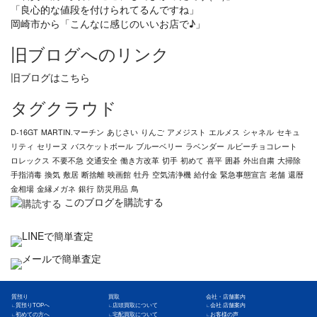
「良心的な値段を付けられてるんですね」
岡崎市から「こんなに感じのいいお店で♪」
旧ブログへのリンク
旧ブログはこちら
タグクラウド
D-16GT
MARTIN.マーチン
あじさい
りんご
アメジスト
エルメス
シャネル
セキュ
リティ
セリーヌ
バスケットボール
ブルーベリー
ラベンダー
ルビーチョコレート
ロレックス
不要不急
交通安全
働き方改革
切手
初めて
喜平
囲碁
外出自粛
大掃除
手指消毒
換気
敷居
断捨離
映画館
牡丹
空気清浄機
給付金
緊急事態宣言
老舗
還暦
金相場
金縁メガネ
銀行
防災用品
鳥
このブログを購読する
質預り
買取
会社・店舗案内
質預りTOPへ
店頭買取について
会社·店舗案内
初めての方へ
宅配買取について
お客様の声