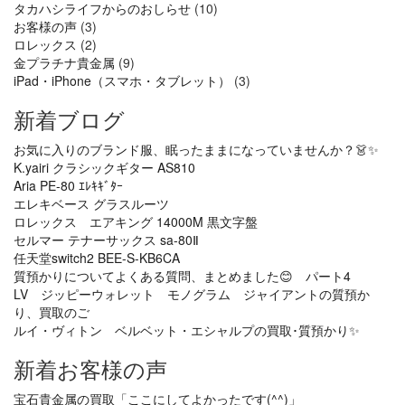
タカハシライフからのおしらせ
(10)
お客様の声
(3)
ロレックス
(2)
金プラチナ貴金属
(9)
iPad・iPhone（スマホ・タブレット）
(3)
新着ブログ
お気に入りのブランド服、眠ったままになっていませんか？👗✨
K.yairi クラシックギター AS810
Aria PE-80 ｴﾚｷｷﾞﾀｰ
エレキベース グラスルーツ
ロレックス エアキング 14000M 黒文字盤
セルマー テナーサックス sa-80Ⅱ
任天堂switch2 BEE-S-KB6CA
質預かりについてよくある質問、まとめました😊 パート4
LV ジッピーウォレット モノグラム ジャイアントの質預か
り、買取のご
ルイ・ヴィトン ベルベット・エシャルプの買取･質預かり✨
新着お客様の声
宝石貴金属の買取「ここにしてよかったです(^^)」