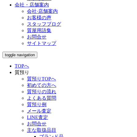
会社・店舗案内
会社·店舗案内
お客様の声
スタッフブログ
質屋用語集
お問合せ
サイトマップ
toggle navigation
TOPへ
質預り
質預りTOPへ
初めての方へ
質預りの流れ
よくある質問
質預り例
メール査定
LINE査定
お問合せ
主な取扱品目
ブランド品