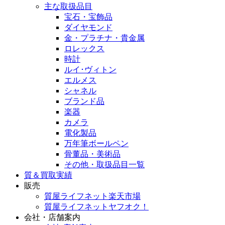
主な取扱品目
宝石・宝飾品
ダイヤモンド
金・プラチナ・貴金属
ロレックス
時計
ルイ･ヴィトン
エルメス
シャネル
ブランド品
楽器
カメラ
電化製品
万年筆ボールペン
骨董品・美術品
その他・取扱品目一覧
質＆買取実績
販売
質屋ライフネット楽天市場
質屋ライフネットヤフオク！
会社・店舗案内