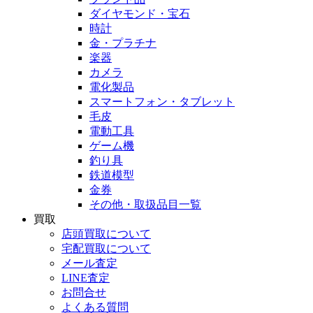
ダイヤモンド・宝石
時計
金・プラチナ
楽器
カメラ
電化製品
スマートフォン・タブレット
毛皮
電動工具
ゲーム機
釣り具
鉄道模型
金券
その他・取扱品目一覧
買取
店頭買取について
宅配買取について
メール査定
LINE査定
お問合せ
よくある質問