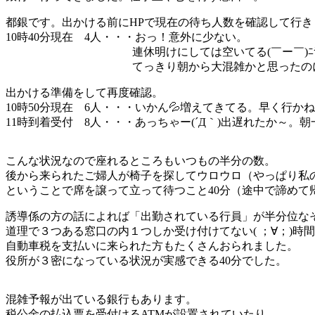
都銀です。出かける前にHPで現在の待ち人数を確認して行き
10時40分現在 4人・・・おっ！意外に少ない。
連休明けにしては空いてる(￣ー￣)ﾆﾔ
てっきり朝から大混雑かと思ったのに。よ
出かける準備をして再度確認。
10時50分現在 6人・・・いかん💦増えてきてる。早く行か
11時到着受付 8人・・・あっちゃー(´Д｀)出遅れたか～。朝
こんな状況なので座れるところもいつもの半分の数。
後から来られたご婦人が椅子を探してウロウロ（やっぱり私の方
ということで席を譲って立って待つこと40分（途中で諦めて
誘導係の方の話によれば「出勤されている行員」が半分位な
道理で３つある窓口の内１つしか受け付けてない( ；∀；)時
自動車税を支払いに来られた方もたくさんおられました。
役所が３密になっている状況が実感できる40分でした。
混雑予報が出ている銀行もあります。
税公金の払込票を受付けるATMが設置されていたり。