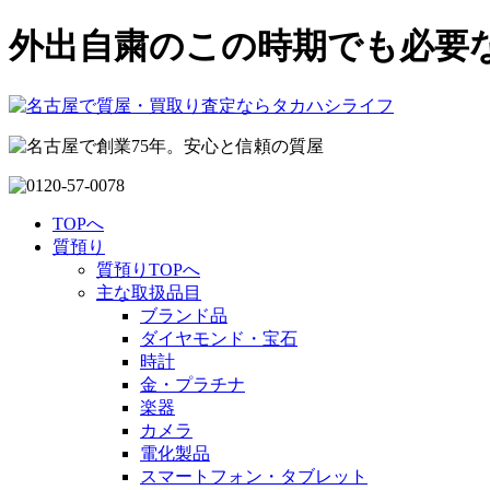
外出自粛のこの時期でも必要
TOPへ
質預り
質預りTOPへ
主な取扱品目
ブランド品
ダイヤモンド・宝石
時計
金・プラチナ
楽器
カメラ
電化製品
スマートフォン・タブレット