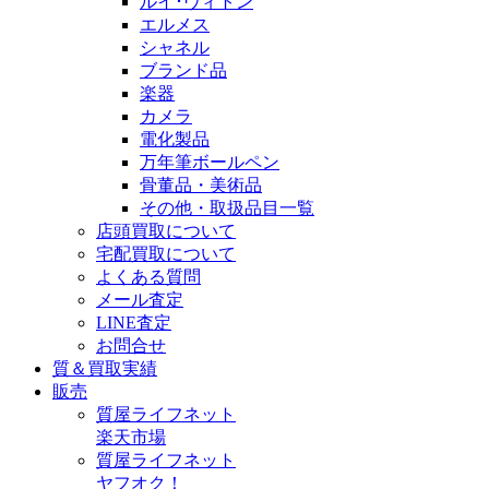
ルイ･ヴィトン
エルメス
シャネル
ブランド品
楽器
カメラ
電化製品
万年筆ボールペン
骨董品・美術品
その他・取扱品目一覧
店頭買取について
宅配買取について
よくある質問
メール査定
LINE査定
お問合せ
質＆買取実績
販売
質屋ライフネット
楽天市場
質屋ライフネット
ヤフオク！