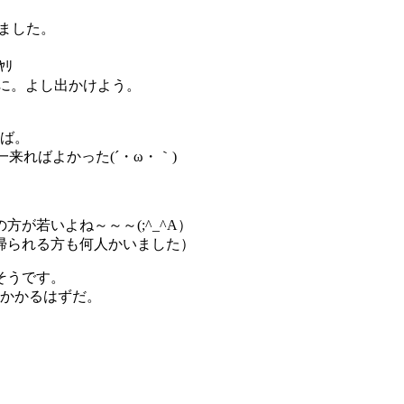
ました。
ﾘ
し出かけよう。
ねば。
一来ればよかった(´・ω・｀)
が若いよね～～～(;^_^A）
帰られる方も何人かいました）
そうです。
間かかるはずだ。