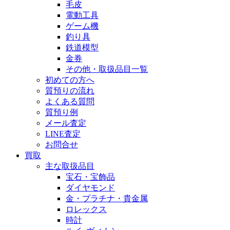
毛皮
電動工具
ゲーム機
釣り具
鉄道模型
金券
その他・取扱品目一覧
初めての方へ
質預りの流れ
よくある質問
質預り例
メール査定
LINE査定
お問合せ
買取
主な取扱品目
宝石・宝飾品
ダイヤモンド
金・プラチナ・貴金属
ロレックス
時計