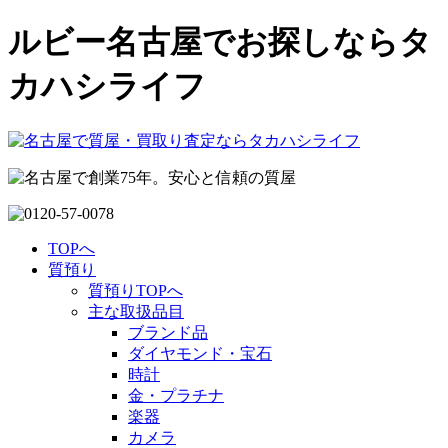
ルビー名古屋でお探しならタ
カハシライフ
TOPへ
質預り
質預りTOPへ
主な取扱品目
ブランド品
ダイヤモンド・宝石
時計
金・プラチナ
楽器
カメラ