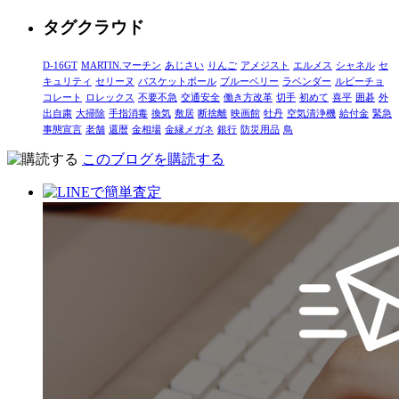
タグクラウド
D-16GT
MARTIN.マーチン
あじさい
りんご
アメジスト
エルメス
シャネル
セ
キュリティ
セリーヌ
バスケットボール
ブルーベリー
ラベンダー
ルビーチョ
コレート
ロレックス
不要不急
交通安全
働き方改革
切手
初めて
喜平
囲碁
外
出自粛
大掃除
手指消毒
換気
敷居
断捨離
映画館
牡丹
空気清浄機
給付金
緊急
事態宣言
老舗
還暦
金相場
金縁メガネ
銀行
防災用品
鳥
このブログを購読する