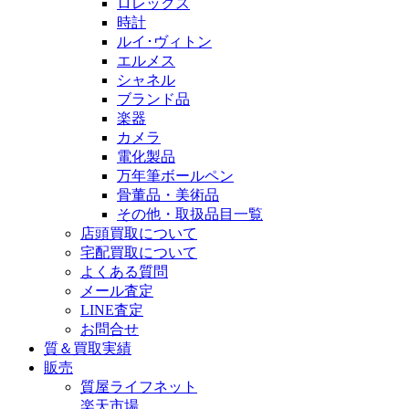
ロレックス
時計
ルイ･ヴィトン
エルメス
シャネル
ブランド品
楽器
カメラ
電化製品
万年筆ボールペン
骨董品・美術品
その他・取扱品目一覧
店頭買取について
宅配買取について
よくある質問
メール査定
LINE査定
お問合せ
質＆買取実績
販売
質屋ライフネット
楽天市場